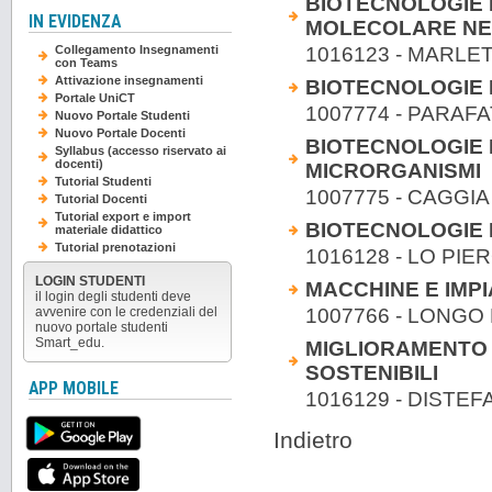
BIOTECNOLOGIE 
IN EVIDENZA
MOLECOLARE NEL
1016123 - MARLE
Collegamento Insegnamenti
con Teams
Attivazione insegnamenti
BIOTECNOLOGIE 
Portale UniCT
1007774 - PARAFA
Nuovo Portale Studenti
Nuovo Portale Docenti
BIOTECNOLOGIE 
Syllabus (accesso riservato ai
docenti)
MICRORGANISMI
Tutorial Studenti
1007775 - CAGGIA 
Tutorial Docenti
Tutorial export e import
BIOTECNOLOGIE
materiale didattico
Tutorial prenotazioni
1016128 - LO PIER
LOGIN STUDENTI
MACCHINE E IMPI
il login degli studenti deve
1007766 - LONG
avvenire con le credenziali del
nuovo portale studenti
Smart_edu.
MIGLIORAMENTO 
SOSTENIBILI
APP MOBILE
1016129 - DISTE
Indietro