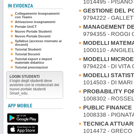
1014495 - PISAN
IN EVIDENZA
GESTIONE DEL P
Collegamento Insegnamenti
9794222 - GALLET
con Teams
Attivazione insegnamenti
MANAGEMENT DEL
Portale UniCT
Nuovo Portale Studenti
9794355 - ROGGI O
Nuovo Portale Docenti
Syllabus (accesso riservato ai
MODELLI MATEMAT
docenti)
1000110 - ANGILEL
Tutorial Studenti
Tutorial Docenti
MODELLI MICROE
Tutorial export e import
materiale didattico
9794224 - DI VITA
Tutorial prenotazioni
MODELLI STATIST
LOGIN STUDENTI
il login degli studenti deve
1014503 - DI MA
avvenire con le credenziali del
nuovo portale studenti
PROBABILITY FO
Smart_edu.
1008302 - ROSS
APP MOBILE
PUBLIC FINANCE
1008338 - PIGNA
TECNICA ATTUARI
1014472 - GRECO 