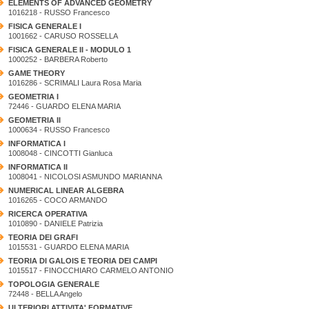
ELEMENTS OF ADVANCED GEOMETRY
1016218 - RUSSO Francesco
FISICA GENERALE I
1001662 - CARUSO ROSSELLA
FISICA GENERALE II - MODULO 1
1000252 - BARBERA Roberto
GAME THEORY
1016286 - SCRIMALI Laura Rosa Maria
GEOMETRIA I
72446 - GUARDO ELENA MARIA
GEOMETRIA II
1000634 - RUSSO Francesco
INFORMATICA I
1008048 - CINCOTTI Gianluca
INFORMATICA II
1008041 - NICOLOSI ASMUNDO MARIANNA
NUMERICAL LINEAR ALGEBRA
1016265 - COCO ARMANDO
RICERCA OPERATIVA
1010890 - DANIELE Patrizia
TEORIA DEI GRAFI
1015531 - GUARDO ELENA MARIA
TEORIA DI GALOIS E TEORIA DEI CAMPI
1015517 - FINOCCHIARO CARMELO ANTONIO
TOPOLOGIA GENERALE
72448 - BELLA Angelo
ULTERIORI ATTIVITA' FORMATIVE