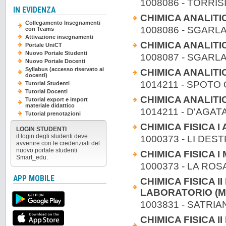
1008086 - TORRISI 
IN EVIDENZA
CHIMICA ANALITIC
Collegamento Insegnamenti
1008086 - SGAR
con Teams
Attivazione insegnamenti
CHIMICA ANALITIC
Portale UniCT
Nuovo Portale Studenti
1008087 - SGAR
Nuovo Portale Docenti
Syllabus (accesso riservato ai
CHIMICA ANALITIC
docenti)
1014211 - SPOTO 
Tutorial Studenti
Tutorial Docenti
CHIMICA ANALITIC
Tutorial export e import
materiale didattico
1014211 - D'AGA
Tutorial prenotazioni
CHIMICA FISICA I A
LOGIN STUDENTI
il login degli studenti deve
1000373 - LI DE
avvenire con le credenziali del
nuovo portale studenti
CHIMICA FISICA I M
Smart_edu.
1000373 - LA ROS
APP MOBILE
CHIMICA FISICA II
LABORATORIO (Mo
1003831 - SATRIAN
CHIMICA FISICA II