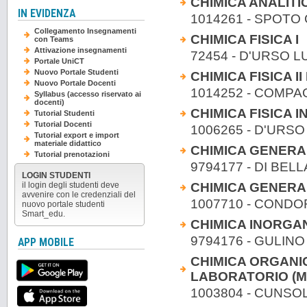
CHIMICA ANALITI
IN EVIDENZA
1014261 - SPOTO 
Collegamento Insegnamenti
CHIMICA FISICA I
con Teams
Attivazione insegnamenti
72454 - D'URSO L
Portale UniCT
Nuovo Portale Studenti
CHIMICA FISICA I
Nuovo Portale Docenti
1014252 - COMPA
Syllabus (accesso riservato ai
docenti)
CHIMICA FISICA 
Tutorial Studenti
Tutorial Docenti
1006265 - D'URSO
Tutorial export e import
materiale didattico
CHIMICA GENERA
Tutorial prenotazioni
9794177 - DI BELL
LOGIN STUDENTI
CHIMICA GENERA
il login degli studenti deve
avvenire con le credenziali del
1007710 - CONDOR
nuovo portale studenti
Smart_edu.
CHIMICA INORGA
9794176 - GULINO 
APP MOBILE
CHIMICA ORGANIC
LABORATORIO (Mo
1003804 - CUNSO