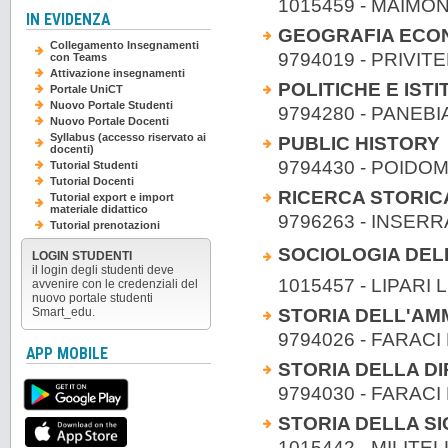
1015459 - MAIMO
IN EVIDENZA
GEOGRAFIA ECON
Collegamento Insegnamenti
9794019 - PRIVI
con Teams
Attivazione insegnamenti
POLITICHE E IST
Portale UniCT
Nuovo Portale Studenti
9794280 - PANEBIA
Nuovo Portale Docenti
Syllabus (accesso riservato ai
PUBLIC HISTORY
docenti)
9794430 - POIDO
Tutorial Studenti
Tutorial Docenti
RICERCA STORICA
Tutorial export e import
materiale didattico
9796263 - INSER
Tutorial prenotazioni
SOCIOLOGIA DEL
LOGIN STUDENTI
il login degli studenti deve
1015457 - LIPARI L
avvenire con le credenziali del
nuovo portale studenti
STORIA DELL'AM
Smart_edu.
9794026 - FARAC
APP MOBILE
STORIA DELLA DI
9794030 - FARAC
STORIA DELLA SI
1015442 - MILITE