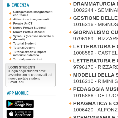
DRAMMATURGIA 
IN EVIDENZA
1002344 - SEMIN
Collegamento Insegnamenti
con Teams
GESTIONE DELLE
Attivazione insegnamenti
1016316 - MIGNO
Portale UniCT
Nuovo Portale Studenti
GIORNALISMO C
Nuovo Portale Docenti
Syllabus (accesso riservato ai
9796169 - RIZZAR
docenti)
Tutorial Studenti
LETTERATURA E 
Tutorial Docenti
1008589 - CASTELL
Tutorial export e import
materiale didattico
Tutorial prenotazioni
LETTERATURA E 
9796170 - RIZZAR
LOGIN STUDENTI
il login degli studenti deve
MODELLI DELLA S
avvenire con le credenziali del
nuovo portale studenti
1016310 - RIMINI
Smart_edu.
PEDAGOGIA MUSI
APP MOBILE
1015886 - DE LUC
PRAGMATICA E 
1006420 - ALFONZ
SCENOGRAFIA E 