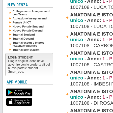
unico
- Anno:
1
-
P
IN EVIDENZA
1007108 - LUCA T
Collegamento Insegnamenti
ANATOMIA E ISTO
con Teams
Attivazione insegnamenti
unico
- Anno:
1
-
P
Portale UniCT
1007108 - LUCA T
Nuovo Portale Studenti
Nuovo Portale Docenti
ANATOMIA E ISTO
Tutorial Studenti
unico
- Anno:
1
-
P
Tutorial Docenti
Tutorial export e import
1007108 - CARB
materiale didattico
Tutorial prenotazioni
ANATOMIA E ISTO
LOGIN STUDENTI
unico
- Anno:
1
-
P
il login degli studenti deve
1007108 - CASTR
avvenire con le credenziali del
nuovo portale studenti
ANATOMIA E ISTO
Smart_edu.
unico
- Anno:
1
-
P
APP MOBILE
1007108 - IMBESI
ANATOMIA E ISTO
unico
- Anno:
1
-
P
1007108 - DI RO
ANATOMIA E ISTO