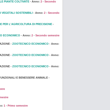
LE PIANTE COLTIVATE
- Anno:
2
-
Secondo
 VEGETALI SOSTENIBILI
- Anno:
2
-
Secondo
E PER L'AGRICOLTURA DI PRECISIONE
-
CO ECONOMICO
- Anno:
2
-
Secondo semestre
AZIONE -
ZOOTECNICO ECONOMICO
- Anno:
AZIONE -
ZOOTECNICO ECONOMICO
- Anno:
AZIONE -
ZOOTECNICO ECONOMICO
- Anno:
UNZIONALI E BENESSERE ANIMALE -
stre
mestre
no:
1
-
Primo semestre