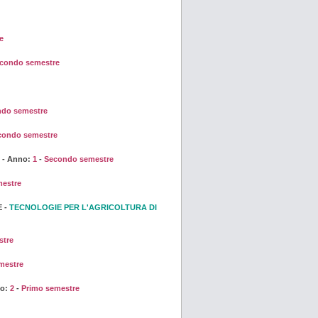
e
condo semestre
do semestre
condo semestre
- Anno:
1
-
Secondo semestre
estre
E -
TECNOLOGIE PER L'AGRICOLTURA DI
stre
mestre
no:
2
-
Primo semestre