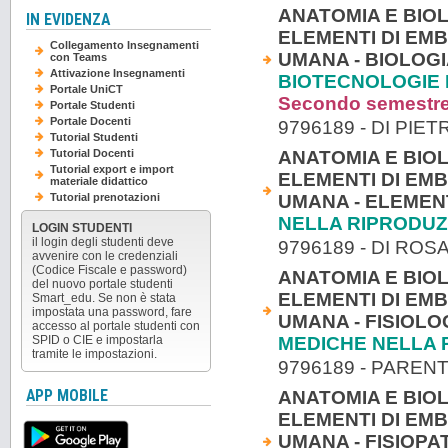
ANATOMIA E BIO
IN EVIDENZA
ELEMENTI DI EM
Collegamento Insegnamenti
UMANA - BIOLOGI
con Teams
Attivazione Insegnamenti
BIOTECNOLOGIE 
Portale UniCT
Secondo semestr
Portale Studenti
Portale Docenti
9796189 - DI PIE
Tutorial Studenti
ANATOMIA E BIO
Tutorial Docenti
Tutorial export e import
ELEMENTI DI EM
materiale didattico
UMANA - ELEMENT
Tutorial prenotazioni
NELLA RIPRODU
LOGIN STUDENTI
il login degli studenti deve
9796189 - DI RO
avvenire con le credenziali
(Codice Fiscale e password)
ANATOMIA E BIO
del nuovo portale studenti
ELEMENTI DI EM
Smart_edu. Se non è stata
impostata una password, fare
UMANA - FISIOL
accesso al portale studenti con
MEDICHE NELLA 
SPID o CIE e impostarla
tramite le impostazioni.
9796189 - PAREN
ANATOMIA E BIO
APP MOBILE
ELEMENTI DI EM
UMANA - FISIOP