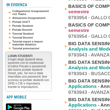
IN EVIDENZA
BASICS OF COMP
semestre
Collegamento Insegnamenti
con Teams
9793954 - GALLO
Attivazione Insegnamenti
Portale UniCT
BASICS OF COMP
Portale Studenti
semestre
Portale Docenti
Tutorial Studenti
9793954 - GALLO
Tutorial Docenti
Tutorial export e import
BIG DATA SENSI
materiale didattico
Analysis and Mode
Tutorial prenotazioni
9793943 - AVANZ
LOGIN STUDENTI
il login degli studenti deve
BIG DATA SENSI
avvenire con le credenziali
(Codice Fiscale e password)
Analysis and Mode
del nuovo portale studenti
9793943 - BUSAC
Smart_edu. Se non è stata
impostata una password, fare
BIG DATA SENSI
accesso al portale studenti con
SPID o CIE e impostarla
Applications
- An
tramite le impostazioni.
9793943 - AVANZ
APP MOBILE
BIG DATA SENSI
Applications
- An