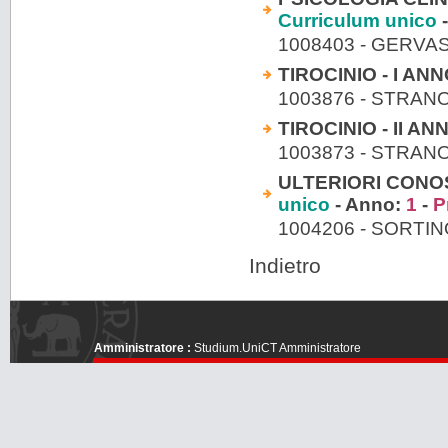
Curriculum unico
-
1008403 - GERVAS
TIROCINIO - I ANN
1003876 - STRAN
TIROCINIO - II AN
1003873 - STRAN
ULTERIORI CONO
unico
- Anno:
1
-
P
1004206 - SORTI
Indietro
Amministratore :
Studium.UniCT Amministratore