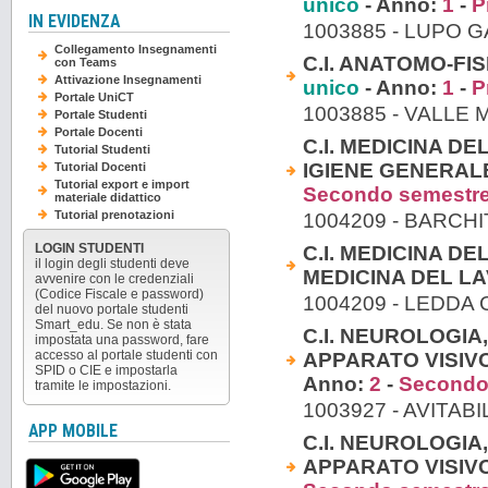
unico
- Anno:
1
-
P
IN EVIDENZA
1003885 - LUPO 
Collegamento Insegnamenti
C.I. ANATOMO-FIS
con Teams
Attivazione Insegnamenti
unico
- Anno:
1
-
P
Portale UniCT
1003885 - VALLE
Portale Studenti
Portale Docenti
C.I. MEDICINA D
Tutorial Studenti
IGIENE GENERALE
Tutorial Docenti
Tutorial export e import
Secondo semestr
materiale didattico
Tutorial prenotazioni
1004209 - BARCH
LOGIN STUDENTI
C.I. MEDICINA D
il login degli studenti deve
MEDICINA DEL L
avvenire con le credenziali
(Codice Fiscale e password)
1004209 - LEDDA
del nuovo portale studenti
Smart_edu. Se non è stata
C.I. NEUROLOGIA
impostata una password, fare
accesso al portale studenti con
APPARATO VISIVO
SPID o CIE e impostarla
Anno:
2
-
Secondo
tramite le impostazioni.
1003927 - AVITAB
APP MOBILE
C.I. NEUROLOGIA
APPARATO VISIVO