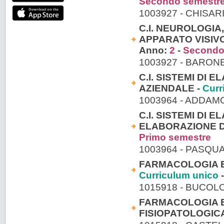
Secondo semestr
1003927 - CHISAR
C.I. NEUROLOGIA
APPARATO VISIVO
Anno:
2
-
Secondo
1003927 - BARONE
C.I. SISTEMI DI
AZIENDALE -
Curr
1003964 - ADDAM
C.I. SISTEMI DI 
ELABORAZIONE D
Primo semestre
1003964 - PASQU
FARMACOLOGIA E
Curriculum unico
-
1015918 - BUCOL
FARMACOLOGIA E 
FISIOPATOLOGICA