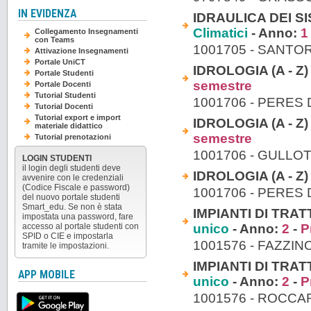
IN EVIDENZA
IDRAULICA DEI SIS
Climatici
- Anno:
1
Collegamento Insegnamenti
con Teams
1001705 - SANTO
Attivazione Insegnamenti
Portale UniCT
IDROLOGIA (A - Z)
Portale Studenti
semestre
Portale Docenti
Tutorial Studenti
1001706 - PERES
Tutorial Docenti
Tutorial export e import
IDROLOGIA (A - Z)
materiale didattico
semestre
Tutorial prenotazioni
1001706 - GULLO
LOGIN STUDENTI
il login degli studenti deve
IDROLOGIA (A - Z)
avvenire con le credenziali
(Codice Fiscale e password)
1001706 - PERES
del nuovo portale studenti
Smart_edu. Se non è stata
IMPIANTI DI TRA
impostata una password, fare
unico
- Anno:
2
-
P
accesso al portale studenti con
SPID o CIE e impostarla
1001576 - FAZZIN
tramite le impostazioni.
IMPIANTI DI TRA
APP MOBILE
unico
- Anno:
2
-
P
1001576 - ROCC