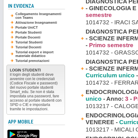
DIAGNOSTICA PE
IN EVIDENZA
- GINECOLOGIA E
semestre
Collegamento Insegnamenti
con Teams
1014732 - IRACI
Attivazione Insegnamenti
Portale UniCT
DIAGNOSTICA PE
Portale Studenti
- SCIENZE INFER
Portale Docenti
Tutorial Studenti
-
Primo semestre
Tutorial Docenti
1014732 - GRASS
Tutorial export e import
materiale didattico
DIAGNOSTICA PE
Tutorial prenotazioni
- SCIENZE INFER
LOGIN STUDENTI
Curriculum unico
-
il login degli studenti deve
avvenire con le credenziali
1014732 - FERRA
(Codice Fiscale e password)
del nuovo portale studenti
ENDOCRINOLOGIA
Smart_edu. Se non è stata
impostata una password, fare
unico
- Anno:
3
-
P
accesso al portale studenti con
SPID o CIE e impostarla
1013217 - CALO
tramite le impostazioni.
ENDOCRINOLOGIA
VENEREE -
Curric
APP MOBILE
1013217 - MICALI