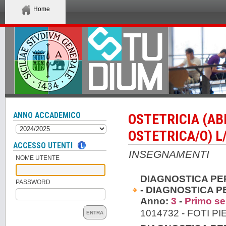
Home
ANNO ACCADEMICO
OSTETRICIA (AB
OSTETRICA/O) L
ACCESSO UTENTI
INSEGNAMENTI
NOME UTENTE
DIAGNOSTICA PE
PASSWORD
- DIAGNOSTICA P
Anno:
3
-
Primo s
1014732 - FOTI P
ENTRA