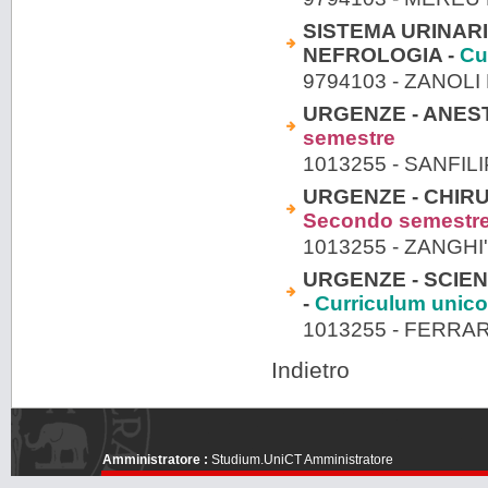
SISTEMA URINARI
NEFROLOGIA -
Cu
9794103 - ZANOLI
URGENZE - ANES
semestre
1013255 - SANFIL
URGENZE - CHIR
Secondo semestr
1013255 - ZANGHI
URGENZE - SCIE
-
Curriculum unico
1013255 - FERRA
Indietro
Amministratore :
Studium.UniCT Amministratore