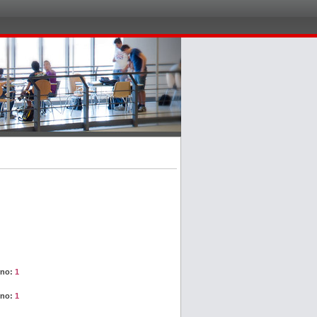
nno:
1
nno:
1