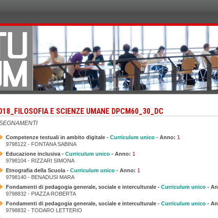
018_FILOSOFIA E SCIENZE UMANE DPCM60_30_DC
NSEGNAMENTI
Competenze testuali in ambito digitale -
Curriculum unico
- Anno:
1
9798122 - FONTANA SABINA
Educazione inclusiva -
Curriculum unico
- Anno:
1
9798104 - RIZZARI SIMONA
Etnografia della Scuola -
Curriculum unico
- Anno:
1
9798140 - BENADUSI MARA
Fondamenti di pedagogia generale, sociale e interculturale -
Curriculum unico
- A
9798832 - PIAZZA ROBERTA
Fondamenti di pedagogia generale, sociale e interculturale -
Curriculum unico
- A
9798832 - TODARO LETTERIO