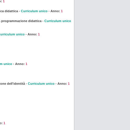
o:
1
ica didattica -
Curriculum unico
- Anno:
1
la programmazione didattica -
Curriculum unico
urriculum unico
- Anno:
1
um unico
- Anno:
1
ne dell'identità -
Curriculum unico
- Anno:
1
o:
1