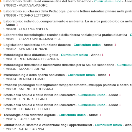
Laboratorio di lettura ed ermeneutica del testo filosofico -
Curriculum unico
- Ann
9798182 - VASTA SALVATORE
Laboratorio sui classici della Pedagogia: per una lettura interdisciplinare nella prat
9798186 - TODARO LETTERIO
Laboratorio: individuo, comportamento e ambiente. La ricerca psicobiologica nel
- Anno:
1
9798188 - COCO MARINELLA
Laboratorio: metodologie e tecniche della ricerca sociale per la pratica didattica -
C
9798191 - GOZZO SIMONA MANUELA
Legislazione scolastica e funzione docente -
Curriculum unico
- Anno:
1
9798152 - SPADARO IGNAZIO
Metodologie della didattica digitale -
Curriculum unico
- Anno:
1
9798110 - REDI MARIA ALESSANDRA
Metodologie didattiche e mediazione didattica per la Scuola secondaria -
Curricul
9798146 - RIZZARI SIMONA
Microsociologia dello spazio scolastico -
Curriculum unico
- Anno:
1
9798134 - BENNATO DAVIDE
Processi psicologici di insegnamento/apprendimento, sviluppo psichico e costruzio
9798858 - SMERIGLIO ROSSANA
Storia della scuola e delle istituzioni educative -
Curriculum unico
- Anno:
1
9798838 - LENTINI STEFANO
Storia della scuola e delle istituzioni educative -
Curriculum unico
- Anno:
1
9798838 - TODARO LETTERIO
Tecnologie della didattica digitale -
Curriculum unico
- Anno:
1
9798116 - FARO SIMONE
Valutazione di sistema e valutazione degli apprendimenti -
Curriculum unico
- Ann
9798852 - NATALI SABRINA