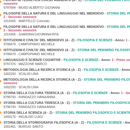
semestre
9797694 - BIUSO ALBERTO GIOVANNI
FILOSOFIE DELLA NATURA E DEL LINGUAGGIO NEL MEDIOEVO -
STORIA DEL P
2
-
Secondo semestre
1014305 - MARTELLO Concetto
FILOSOFIE DELLA NATURA E DEL LINGUAGGIO NEL MEDIOEVO -
STORIA DEL P
2
-
Secondo semestre
1014305 - GIARDINA GIOVANNA RITA
ISTITUZIONI E CIVILTA' DEL MEDIOEVO (A - Z) -
FILOSOFIA E SCIENZE
- Anno:
1
9796679 - CAMPOPIANO MICHELE
ISTITUZIONI E CIVILTA' DEL MEDIOEVO (A - Z) -
STORIA DEL PENSIERO FILOSOFI
9796679 - CAMPOPIANO MICHELE
LINGUAGGIO E SCIENZE COGNITIVE -
FILOSOFIA E SCIENZE
- Anno:
2
-
Primo se
9797376 - MAZZONE MARCO
METODOLOGIA DELLA RICERCA STORICA (A - Z) -
FILOSOFIA E SCIENZE
- Ann
1002293 - SCALISI LINA
METODOLOGIA DELLA RICERCA STORICA (A - Z) -
STORIA DEL PENSIERO FILO
semestre
1002293 - SCALISI LINA
STORIA DELLA CULTURA TEDESCA (A - Z) -
FILOSOFIA E SCIENZE
- Anno:
1
-
Se
9796743 - RANDAZZO IVANA ANNA
STORIA DELLA CULTURA TEDESCA (A - Z) -
STORIA DEL PENSIERO FILOSOFICO
9796743 - RANDAZZO IVANA ANNA
STORIA DELLA SCIENZA (A - Z) -
STORIA DEL PENSIERO FILOSOFICO E SCIENTI
1000170 - INGALISO LUIGI
STORIA DELLA STORIOGRAFIA FILOSOFICA (A - Z) -
FILOSOFIA E SCIENZE
- An
1002461 - BURGIO SANTO