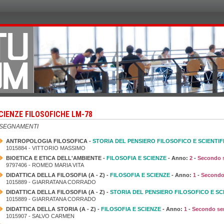
CIENZE FILOSOFICHE LM-78
NSEGNAMENTI
ANTROPOLOGIA FILOSOFICA -
STORIA DEL PENSIERO FILOSOFICO E SCIENTIF
1015884 - VITTORIO MASSIMO
BIOETICA E ETICA DELL'AMBIENTE -
FILOSOFIA E SCIENZE
- Anno:
2
-
Secondo 
9797406 - ROMEO MARIA VITA
DIDATTICA DELLA FILOSOFIA (A - Z) -
FILOSOFIA E SCIENZE
- Anno:
1
-
Secondo
1015889 - GIARRATANA CORRADO
DIDATTICA DELLA FILOSOFIA (A - Z) -
STORIA DEL PENSIERO FILOSOFICO E SC
1015889 - GIARRATANA CORRADO
DIDATTICA DELLA STORIA (A - Z) -
FILOSOFIA E SCIENZE
- Anno:
1
-
Secondo se
1015907 - SALVO CARMEN