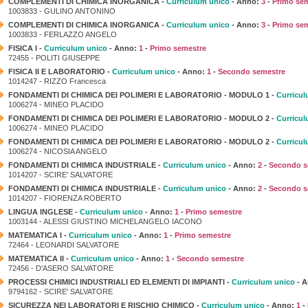
COMPLEMENTI DI CHIMICA INORGANICA -
Curriculum unico
- Anno:
3
-
Primo se
1003833 - GULINO ANTONINO
COMPLEMENTI DI CHIMICA INORGANICA -
Curriculum unico
- Anno:
3
-
Primo se
1003833 - FERLAZZO ANGELO
FISICA I -
Curriculum unico
- Anno:
1
-
Primo semestre
72455 - POLITI GIUSEPPE
FISICA II E LABORATORIO -
Curriculum unico
- Anno:
1
-
Secondo semestre
1014247 - RIZZO Francesca
FONDAMENTI DI CHIMICA DEI POLIMERI E LABORATORIO - MODULO 1 -
Curricul
1006274 - MINEO PLACIDO
FONDAMENTI DI CHIMICA DEI POLIMERI E LABORATORIO - MODULO 2 -
Curricul
1006274 - MINEO PLACIDO
FONDAMENTI DI CHIMICA DEI POLIMERI E LABORATORIO - MODULO 2 -
Curricul
1006274 - NICOSIA ANGELO
FONDAMENTI DI CHIMICA INDUSTRIALE -
Curriculum unico
- Anno:
2
-
Secondo s
1014207 - SCIRE' SALVATORE
FONDAMENTI DI CHIMICA INDUSTRIALE -
Curriculum unico
- Anno:
2
-
Secondo s
1014207 - FIORENZA ROBERTO
LINGUA INGLESE -
Curriculum unico
- Anno:
1
-
Primo semestre
1003144 - ALESSI GIUSTINO MICHELANGELO IACONO
MATEMATICA I -
Curriculum unico
- Anno:
1
-
Primo semestre
72464 - LEONARDI SALVATORE
MATEMATICA II -
Curriculum unico
- Anno:
1
-
Secondo semestre
72456 - D'ASERO SALVATORE
PROCESSI CHIMICI INDUSTRIALI ED ELEMENTI DI IMPIANTI -
Curriculum unico
- 
9794162 - SCIRE' SALVATORE
SICUREZZA NEI LABORATORI E RISCHIO CHIMICO -
Curriculum unico
- Anno:
1
-