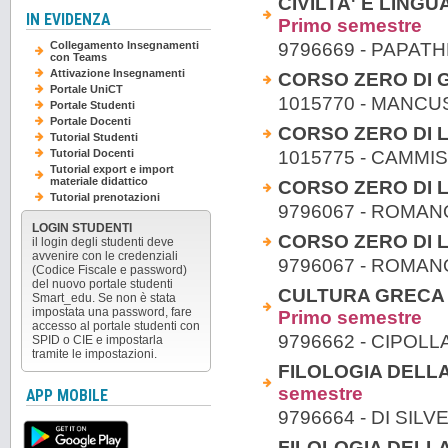
CIVILTA' E LING
IN EVIDENZA
Primo semestre
9796669 - PAPAT
Collegamento Insegnamenti
con Teams
Attivazione Insegnamenti
CORSO ZERO DI 
Portale UniCT
1015770 - MANC
Portale Studenti
Portale Docenti
CORSO ZERO DI L
Tutorial Studenti
1015775 - CAMMI
Tutorial Docenti
Tutorial export e import
materiale didattico
CORSO ZERO DI L
Tutorial prenotazioni
9796067 - ROMAN
LOGIN STUDENTI
CORSO ZERO DI L
il login degli studenti deve
avvenire con le credenziali
9796067 - ROMAN
(Codice Fiscale e password)
del nuovo portale studenti
CULTURA GRECA E
Smart_edu. Se non è stata
impostata una password, fare
Primo semestre
accesso al portale studenti con
9796662 - CIPOLL
SPID o CIE e impostarla
tramite le impostazioni.
FILOLOGIA DELLA
semestre
APP MOBILE
9796664 - DI SIL
FILOLOGIA DELLA