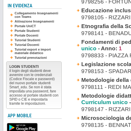
9798256 - FORTU
IN EVIDENZA
Educazione inclus
Collegamento Insegnamenti
9798105 - RIZZAR
con Teams
Attivazione Insegnamenti
Etnografia della S
Portale UniCT
Portale Studenti
9798141 - BENAD
Portale Docenti
Tutorial Studenti
Fondamenti di peda
Tutorial Docenti
unico
- Anno:
1
Tutorial export e import
materiale didattico
9798833 - PIAZZ
Tutorial prenotazioni
Legislazione scola
LOGIN STUDENTI
9798153 - SPADA
il login degli studenti deve
avvenire con le credenziali
Metodologie della d
(Codice Fiscale e password)
del nuovo portale studenti
9798111 - REDI 
Smart_edu. Se non è stata
impostata una password, fare
Metodologie didatt
accesso al portale studenti con
SPID o CIE e impostarla
Curriculum unico
-
tramite le impostazioni.
9798147 - RIZZAR
APP MOBILE
Microsociologia de
9798135 - BENNA