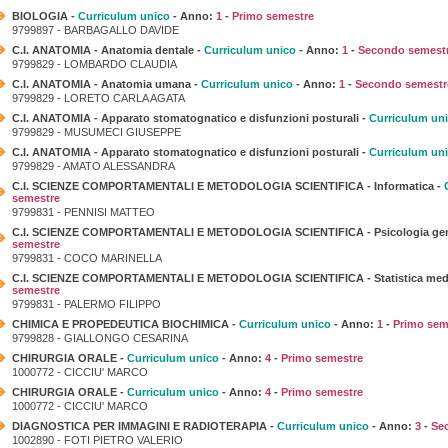
BIOLOGIA -
Curriculum unico
- Anno:
1
-
Primo semestre
9799897 - BARBAGALLO DAVIDE
C.I. ANATOMIA - Anatomia dentale -
Curriculum unico
- Anno:
1
-
Secondo semest
9799829 - LOMBARDO CLAUDIA
C.I. ANATOMIA - Anatomia umana -
Curriculum unico
- Anno:
1
-
Secondo semestr
9799829 - LORETO CARLA AGATA
C.I. ANATOMIA - Apparato stomatognatico e disfunzioni posturali -
Curriculum un
9799829 - MUSUMECI GIUSEPPE
C.I. ANATOMIA - Apparato stomatognatico e disfunzioni posturali -
Curriculum un
9799829 - AMATO ALESSANDRA
C.I. SCIENZE COMPORTAMENTALI E METODOLOGIA SCIENTIFICA - Informatica -
semestre
9799831 - PENNISI MATTEO
C.I. SCIENZE COMPORTAMENTALI E METODOLOGIA SCIENTIFICA - Psicologia gen
semestre
9799831 - COCO MARINELLA
C.I. SCIENZE COMPORTAMENTALI E METODOLOGIA SCIENTIFICA - Statistica med
semestre
9799831 - PALERMO FILIPPO
CHIMICA E PROPEDEUTICA BIOCHIMICA -
Curriculum unico
- Anno:
1
-
Primo sem
9799828 - GIALLONGO CESARINA
CHIRURGIA ORALE -
Curriculum unico
- Anno:
4
-
Primo semestre
1000772 - CICCIU' MARCO
CHIRURGIA ORALE -
Curriculum unico
- Anno:
4
-
Primo semestre
1000772 - CICCIU' MARCO
DIAGNOSTICA PER IMMAGINI E RADIOTERAPIA -
Curriculum unico
- Anno:
3
-
Se
1002890 - FOTI PIETRO VALERIO