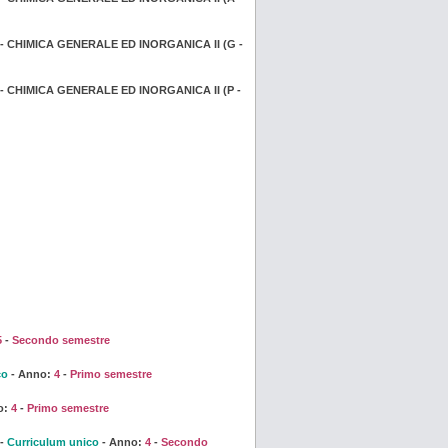
- CHIMICA GENERALE ED INORGANICA II (G -
 CHIMICA GENERALE ED INORGANICA II (P -
5
-
Secondo semestre
co
- Anno:
4
-
Primo semestre
o:
4
-
Primo semestre
 -
Curriculum unico
- Anno:
4
-
Secondo