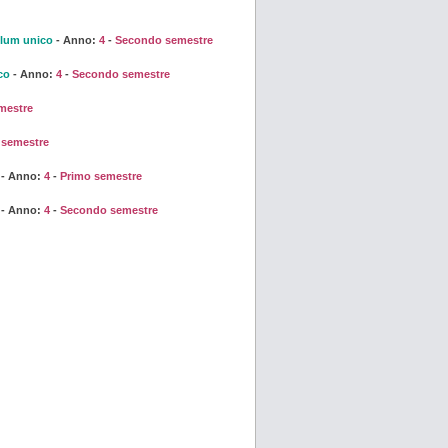
ulum unico
- Anno:
4
-
Secondo semestre
co
- Anno:
4
-
Secondo semestre
mestre
semestre
- Anno:
4
-
Primo semestre
- Anno:
4
-
Secondo semestre