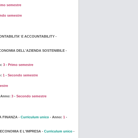
imo semestre
ndo semestre
ONTABILITA' E ACCOUNTABILITY -
CONOMIA DELL'AZIENDA SOSTENIBILE -
o:
3
-
Primo semestre
o:
1
-
Secondo semestre
estre
 Anno:
3
-
Secondo semestre
A FINANZA -
Curriculum unico
- Anno:
1
-
'ECONOMIA E L'IMPRESA -
Curriculum unico
-