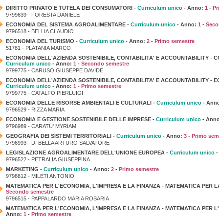
DIRITTO PRIVATO E TUTELA DEI CONSUMATORI -
Curriculum unico
- Anno:
1
-
Pr
9799639 - FORESTA DANIELE
ECONOMIA DEL SISTEMA AGROALIMENTARE -
Curriculum unico
- Anno:
1
-
Seco
9796518 - BELLIA CLAUDIO
ECONOMIA DEL TURISMO -
Curriculum unico
- Anno:
2
-
Primo semestre
51781 - PLATANIA MARCO
ECONOMIA DELL'AZIENDA SOSTENIBILE, CONTABILITA' E ACCOUNTABILITY - C
Curriculum unico
- Anno:
1
-
Secondo semestre
9799775 - CARUSO GIUSEPPE DAVIDE
ECONOMIA DELL'AZIENDA SOSTENIBILE, CONTABILITA' E ACCOUNTABILITY - E
Curriculum unico
- Anno:
1
-
Primo semestre
9799775 - CATALFO PIERLUIGI
ECONOMIA DELLE RISORSE AMBIENTALI E CULTURALI -
Curriculum unico
- Ann
9796529 - RIZZA MARIA
ECONOMIA E GESTIONE SOSTENIBILE DELLE IMPRESE -
Curriculum unico
- Ann
9796989 - CARATU' MYRIAM
GEOGRAFIA DEI SISTEMI TERRITORIALI -
Curriculum unico
- Anno:
3
-
Primo sem
9796993 - DI BELLA ARTURO SALVATORE
LEGISLAZIONE AGROALIMENTARE DELL'UNIONE EUROPEA -
Curriculum unico
-
9796522 - PETRALIA GIUSEPPINA
MARKETING -
Curriculum unico
- Anno:
2
-
Primo semestre
9798812 - MILETI ANTONIO
MATEMATICA PER L'ECONOMIA, L'IMPRESA E LA FINANZA - MATEMATICA PER L
Secondo semestre
9796515 - PAPPALARDO MARIA ROSARIA
MATEMATICA PER L'ECONOMIA, L'IMPRESA E LA FINANZA - MATEMATICA PER L
Anno:
1
-
Primo semestre