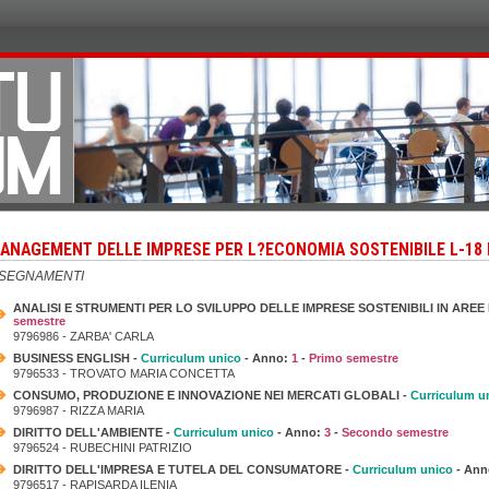
ANAGEMENT DELLE IMPRESE PER L?ECONOMIA SOSTENIBILE L-18 
NSEGNAMENTI
ANALISI E STRUMENTI PER LO SVILUPPO DELLE IMPRESE SOSTENIBILI IN AREE
semestre
9796986 - ZARBA' CARLA
BUSINESS ENGLISH -
Curriculum unico
- Anno:
1
-
Primo semestre
9796533 - TROVATO MARIA CONCETTA
CONSUMO, PRODUZIONE E INNOVAZIONE NEI MERCATI GLOBALI -
Curriculum u
9796987 - RIZZA MARIA
DIRITTO DELL'AMBIENTE -
Curriculum unico
- Anno:
3
-
Secondo semestre
9796524 - RUBECHINI PATRIZIO
DIRITTO DELL'IMPRESA E TUTELA DEL CONSUMATORE -
Curriculum unico
- Ann
9796517 - RAPISARDA ILENIA