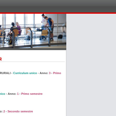
R
 RURALI -
Curriculum unico
- Anno:
3
-
Primo
nico
- Anno:
1
-
Primo semestre
o:
2
-
Secondo semestre