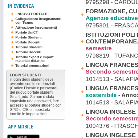
9795298 - CARD
IN EVIDENZA
FORMAZIONE, CUL
- NUOVO PORTALE -
Agenzie educative
Collegamento Insegnamenti
con Teams
9795301 - FRASC
Attivazione Insegnamenti
Portale UniCT
ISTITUZIONI POL
Portale Studenti
CONTEMPORANEA
Portale Docenti
semestre
Tutorial Studenti
Tutorial Docenti
9798819 - TUFA
Tutorial export e import
materiale didattico
LINGUA FRANCESE 
Tutorial prenotazioni
Secondo semestr
LOGIN STUDENTI
1014513 - SALAFI
il login degli studenti deve
avvenire con le credenziali
LINGUA FRANCESE 
(Codice Fiscale e password)
del nuovo portale studenti
sostenibile
- Anno
Smart_edu. Se non è stata
impostata una password, fare
1014513 - SALAFI
accesso al portale studenti con
SPID o CIE e impostarla
LINGUA INGLESE (A
tramite le impostazioni.
Secondo semestr
1004376 - FRASC
APP MOBILE
LINGUA INGLESE (A