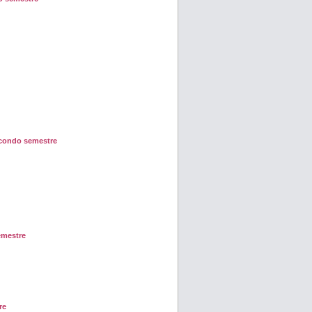
condo semestre
emestre
re