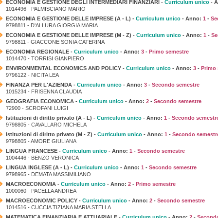
ECONOMIA E GESTIONE DEGLI INTERMEDIARI FINANZIARI -
Curriculum unico
- 
1014496 - PALMISCIANO MARIO
ECONOMIA E GESTIONE DELLE IMPRESE (A - L) -
Curriculum unico
- Anno:
1
-
Se
9798811 - D'ALLURA GIORGIA MARIA
ECONOMIA E GESTIONE DELLE IMPRESE (M - Z) -
Curriculum unico
- Anno:
1
-
Se
9798811 - GIACCONE SONIA CATERINA
ECONOMIA REGIONALE -
Curriculum unico
- Anno:
3
-
Primo semestre
1014470 - TORRISI GIANPIERO
ENVIRONMENTAL ECONOMICS AND POLICY -
Curriculum unico
- Anno:
3
-
Primo
9796122 - NICITA LEA
FINANZA PER L'AZIENDA -
Curriculum unico
- Anno:
3
-
Secondo semestre
1015234 - FRISENNA CLAUDIA
GEOGRAFIA ECONOMICA -
Curriculum unico
- Anno:
2
-
Secondo semestre
72900 - SCROFANI LUIGI
Istituzioni di diritto privato (A - L) -
Curriculum unico
- Anno:
1
-
Secondo semestr
9798805 - CAVALLARO MICHELA
Istituzioni di diritto privato (M - Z) -
Curriculum unico
- Anno:
1
-
Secondo semestr
9798805 - AMORE GIULIANA
LINGUA FRANCESE -
Curriculum unico
- Anno:
1
-
Secondo semestre
1004446 - BENZO VERONICA
LINGUA INGLESE (A - L) -
Curriculum unico
- Anno:
1
-
Secondo semestre
9798965 - DEMATA MASSIMILIANO
MACROECONOMIA -
Curriculum unico
- Anno:
2
-
Primo semestre
1000060 - PACELLA ANDREA
MACROECONOMIC POLICY -
Curriculum unico
- Anno:
2
-
Secondo semestre
1014516 - CUCCIA TIZIANA MARIA STELLA
MATEMATICA FINANZIARIA E ATTUARIALE -
Curriculum unico
- Anno:
2
-
Secondo