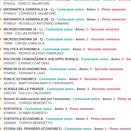
9794211 - GRECO SALVATORE
MATEMATICA GENERALE (A - L) -
Curriculum unico
- Anno:
1
-
Primo semestre
9798814 - CORRENTE SALVATORE
MATEMATICA GENERALE (M - Z) -
Curriculum unico
- Anno:
1
-
Primo semestre
9798814 - ROSSELLO ANTONINO DAMIANO
MICROECONOMIA (A - L) -
Curriculum unico
- Anno:
1
-
Secondo semestre
72898 - CELLINI ROBERTO
MICROECONOMIA (M - Z) -
Curriculum unico
- Anno:
1
-
Secondo semestre
72898 - CAFISO GIANLUCA
POLITICA ECONOMICA -
Curriculum unico
- Anno:
2
-
Secondo semestre
1000065 - BIONDO ALESSIO EMANUELE
POLITICHE COMUNITARIE E SVILUPPO RURALE -
Curriculum unico
- Anno:
3
-
Se
1000057 - CHINNICI GAETANO
PRINCIPI DI ECONOMETRIA -
Curriculum unico
- Anno:
3
-
Secondo semestre
9794502 - FERRANTE LIVIO
PUBLIC ECONOMICS -
Curriculum unico
- Anno:
3
-
Secondo semestre
1014512 - MARTORANA MARCO FERDINANDO
SCIENZA DELLE FINANZE -
Curriculum unico
- Anno:
3
-
Secondo semestre
1000140 - GUCCIO CALOGERO
Sistemi di elaborazione dati per l'economia -
Curriculum unico
- Anno:
1
-
Primo s
1016162 - TORRISI BENEDETTO
STATISTICA -
Curriculum unico
- Anno:
2
-
Primo semestre
9798809 - DI MARI ROBERTO
STATISTICA ECONOMICA -
Curriculum unico
- Anno:
3
-
Primo semestre
1000058 - TORRISI BENEDETTO
STORIA DEL PENSIERO ECONOMICO -
Curriculum unico
- Anno:
1
-
Primo semest