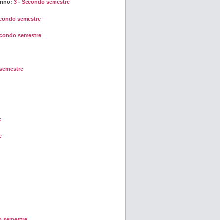
Anno:
3
-
Secondo semestre
condo semestre
condo semestre
 semestre
e
e
 semestre