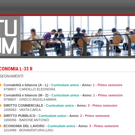
CONOMIA L-33 R
NSEGNAMENTI
Contabilità e bilancio (A - L) -
Curriculum unico
- Anno:
1
-
Primo semestre
9798807 - CARDILLO ELEONORA
Contabilità e bilancio (M - Z) -
Curriculum unico
- Anno:
1
-
Primo semestre
9798807 - GRECO ANGELA MARIA
DIRITTO COMMERCIALE -
Curriculum unico
- Anno:
3
-
Primo semestre
1000063 - VASTA CARLA
DIRITTO PUBBLICO -
Curriculum unico
- Anno:
2
-
Primo semestre
1000056 - BARONE ANTONIO
ECONOMIA DEL LAVORO -
Curriculum unico
- Anno:
3
-
Primo semestre
1014499 - BONAVENTURA LUIGI