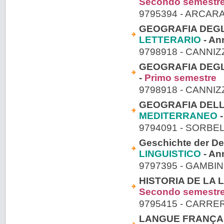
Secondo semestr
9795394 - ARCAR
GEOGRAFIA DEGLI 
LETTERARIO
- An
9798918 - CANNI
GEOGRAFIA DEGLI 
-
Primo semestre
9798918 - CANNI
GEOGRAFIA DELLA
MEDITERRANEO
-
9794091 - SORBE
Geschichte der De
LINGUISTICO
- An
9797395 - GAMBI
HISTORIA DE LA L
Secondo semestr
9795415 - CARR
LANGUE FRANÇAIS