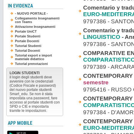
IN EVIDENZA
Comentario y tradu
EURO-MEDITERR
- NUOVO PORTALE -
Collegamento Insegnamenti
9797386 - SANTO
con Teams
Attivazione Insegnamenti
Comentario y tradu
Portale UniCT
LINGUISTICO
- An
Portale Studenti
Portale Docenti
9797386 - SANTO
Tutorial Studenti
Tutorial Docenti
COMPARATIVE ENG
Tutorial export e import
COMPARATISTIC
materiale didattico
Tutorial prenotazioni
9797389 - ARCAR
LOGIN STUDENTI
CONTEMPORARY EN
il login degli studenti deve
semestre
avvenire con le credenziali
(Codice Fiscale e password)
9795416 - RUSSO
del nuovo portale studenti
Smart_edu. Se non è stata
CONTEMPORARY EN
impostata una password, fare
accesso al portale studenti con
COMPARATISTIC
SPID o CIE e impostarla
tramite le impostazioni.
9797384 - D'AM
CONTEMPORARY EN
APP MOBILE
EURO-MEDITERR