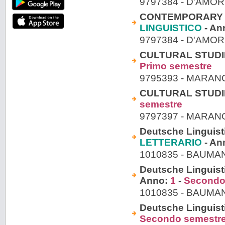
9797384 - D'AM
CONTEMPORARY EN
LINGUISTICO
- An
9797384 - D'AM
CULTURAL STUDIES
Primo semestre
9795393 - MARA
CULTURAL STUDIES
semestre
9797397 - MARA
Deutsche Linguisti
LETTERARIO
- An
1010835 - BAUMA
Deutsche Linguisti
Anno:
1
-
Secondo
1010835 - BAUMA
Deutsche Linguisti
Secondo semestr