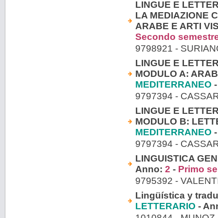
LINGUE E LETT
LA MEDIAZIONE 
ARABE E ARTI VISI
Secondo semestr
9798921 - SURIA
LINGUE E LETTE
MODULO A: ARABO 
MEDITERRANEO
-
9797394 - CASSA
LINGUE E LETTE
MODULO B: LETT
MEDITERRANEO
-
9797394 - CASSA
LINGUISTICA GEN
Anno:
2
-
Primo s
9795392 - VALENT
Lingüística y trad
LETTERARIO
- An
1010844 - MUNO