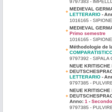
9797383 - IMPELL
MEDIEVAL GERMAN
LETTERARIO
- An
1016165 - SIPIO
MEDIEVAL GERMAN
Primo semestre
1016165 - SIPIO
Méthodologie de la
COMPARATISTIC
9797392 - SIPAL
NEUE KRITISCHE
DEUTSCHESPRACHI
LETTERARIO
- An
9797385 - PULVIR
NEUE KRITISCHE
DEUTSCHESPRACHI
Anno:
1
-
Secondo
9797385 - PULVIR