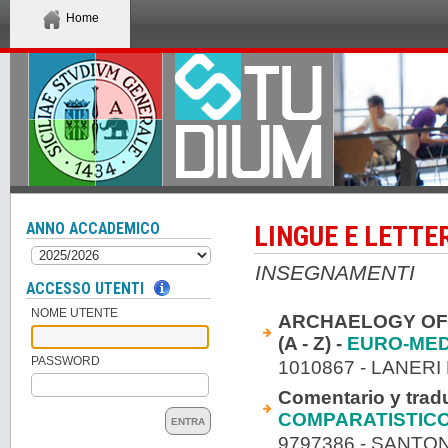
Home
ANNO ACCADEMICO
LINGUE E LETTE
INSEGNAMENTI
ACCESSO UTENTI
NOME UTENTE
ARCHAELOGY OF 
(A - Z) -
EURO-ME
PASSWORD
1010867 - LANERI
Comentario y tradu
COMPARATISTIC
ENTRA
9797386 - SANTO