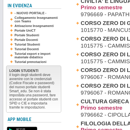
CIVILTA' E LING
IN EVIDENZA
Primo semestre
9796669 - PAPAT
- NUOVO PORTALE -
Collegamento Insegnamenti
con Teams
CORSO ZERO DI 
Attivazione Insegnamenti
1015770 - MANC
Portale UniCT
Portale Studenti
CORSO ZERO DI L
Portale Docenti
1015775 - CAMMI
Tutorial Studenti
Tutorial Docenti
CORSO ZERO DI L
Tutorial export e import
materiale didattico
1015775 - CAMMI
Tutorial prenotazioni
CORSO ZERO DI L
LOGIN STUDENTI
il login degli studenti deve
9796067 - ROMAN
avvenire con le credenziali
(Codice Fiscale e password)
CORSO ZERO DI L
del nuovo portale studenti
Smart_edu. Se non è stata
9796067 - ROMAN
impostata una password, fare
accesso al portale studenti con
CULTURA GRECA E
SPID o CIE e impostarla
Primo semestre
tramite le impostazioni.
9796662 - CIPOLL
APP MOBILE
FILOLOGIA DELLA 
Primo semestre