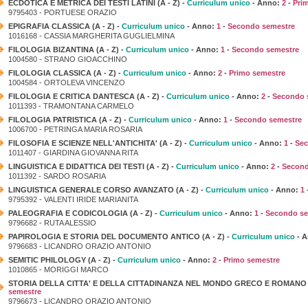
ECDOTICA E METRICA DEI TESTI LATINI (A - Z) -
Curriculum unico
- Anno:
2
-
Pri
9795403 - PORTUESE ORAZIO
EPIGRAFIA CLASSICA (A - Z) -
Curriculum unico
- Anno:
1
-
Secondo semestre
1016168 - CASSIA MARGHERITA GUGLIELMINA
FILOLOGIA BIZANTINA (A - Z) -
Curriculum unico
- Anno:
1
-
Secondo semestre
1004580 - STRANO GIOACCHINO
FILOLOGIA CLASSICA (A - Z) -
Curriculum unico
- Anno:
2
-
Primo semestre
1004584 - ORTOLEVA VINCENZO
FILOLOGIA E CRITICA DANTESCA (A - Z) -
Curriculum unico
- Anno:
2
-
Secondo 
1011393 - TRAMONTANA CARMELO
FILOLOGIA PATRISTICA (A - Z) -
Curriculum unico
- Anno:
1
-
Secondo semestre
1006700 - PETRINGA MARIA ROSARIA
FILOSOFIA E SCIENZE NELL'ANTICHITA' (A - Z) -
Curriculum unico
- Anno:
1
-
Sec
1011407 - GIARDINA GIOVANNA RITA
LINGUISTICA E DIDATTICA DEI TESTI (A - Z) -
Curriculum unico
- Anno:
2
-
Second
1011392 - SARDO ROSARIA
LINGUISTICA GENERALE CORSO AVANZATO (A - Z) -
Curriculum unico
- Anno:
1
9795392 - VALENTI IRIDE MARIANITA
PALEOGRAFIA E CODICOLOGIA (A - Z) -
Curriculum unico
- Anno:
1
-
Secondo se
9796682 - RUTA ALESSIO
PAPIROLOGIA E STORIA DEL DOCUMENTO ANTICO (A - Z) -
Curriculum unico
- 
9796683 - LICANDRO ORAZIO ANTONIO
SEMITIC PHILOLOGY (A - Z) -
Curriculum unico
- Anno:
2
-
Primo semestre
1010865 - MORIGGI MARCO
STORIA DELLA CITTA' E DELLA CITTADINANZA NEL MONDO GRECO E ROMANO (A
semestre
9796673 - LICANDRO ORAZIO ANTONIO