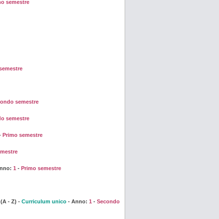
mo semestre
semestre
ondo semestre
o semestre
-
Primo semestre
mestre
Anno:
1
-
Primo semestre
 - Z) -
Curriculum unico
- Anno:
1
-
Secondo