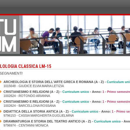
ILOLOGIA CLASSICA LM-15
NSEGNAMENTI
ARCHEOLOGIA E STORIA DELL'ARTE GRECA E ROMANA (A - Z) -
Curriculum un
1015648 - GIUDICE ELVIA MARIA LETIZIA
CRISTIANESIMO E RELIGIONI (A - Z) -
Curriculum unico
- Anno:
1
-
Primo semestr
1002624 - ROTONDO ARIANNA
CRISTIANESIMO E RELIGIONI (A - Z) -
Curriculum unico
- Anno:
1
-
Primo semestr
1002624 - BARCELLONA ROSSANA
DIDATTICA DELLA STORIA ANTICA (A - Z) -
Curriculum unico
- Anno:
1
-
Primo se
9796153 - CASSIA MARGHERITA GUGLIELMINA
DRAMMATURGIA E STORIA DEL TEATRO ANTICO (A - Z) -
Curriculum unico
- An
9796974 - CENTANNI MONICA