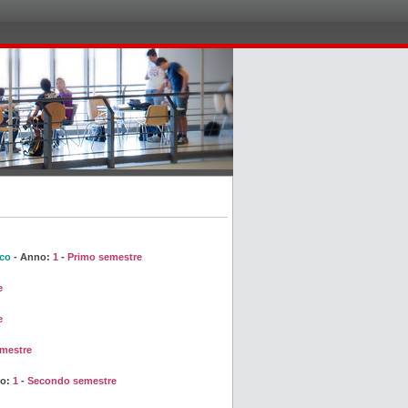
ico
- Anno:
1
-
Primo semestre
e
e
mestre
no:
1
-
Secondo semestre