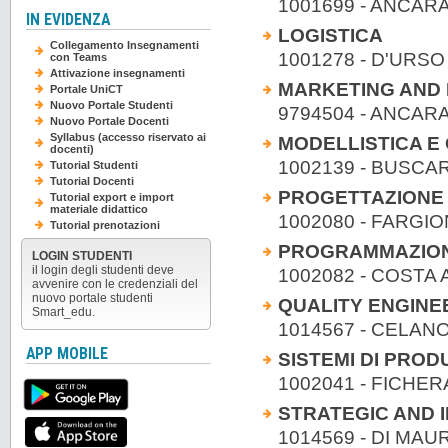
1001699 - ANCARA
IN EVIDENZA
LOGISTICA
Collegamento Insegnamenti
1001278 - D'URS
con Teams
Attivazione insegnamenti
MARKETING AND
Portale UniCT
Nuovo Portale Studenti
9794504 - ANCARAN
Nuovo Portale Docenti
Syllabus (accesso riservato ai
MODELLISTICA E
docenti)
1002139 - BUSCAR
Tutorial Studenti
Tutorial Docenti
PROGETTAZIONE 
Tutorial export e import
materiale didattico
1002080 - FARGIO
Tutorial prenotazioni
PROGRAMMAZION
LOGIN STUDENTI
il login degli studenti deve
1002082 - COSTA
avvenire con le credenziali del
nuovo portale studenti
QUALITY ENGINE
Smart_edu.
1014567 - CELAN
APP MOBILE
SISTEMI DI PRODU
1002041 - FICHERA
STRATEGIC AND
1014569 - DI MAU