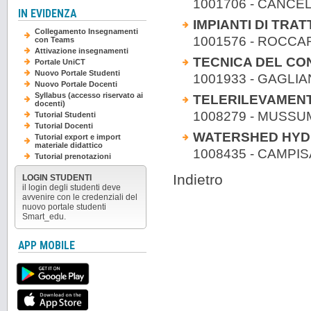
1001706 - CANCEL
IN EVIDENZA
IMPIANTI DI TR
Collegamento Insegnamenti
1001576 - ROCC
con Teams
Attivazione insegnamenti
TECNICA DEL CO
Portale UniCT
Nuovo Portale Studenti
1001933 - GAGLIA
Nuovo Portale Docenti
Syllabus (accesso riservato ai
TELERILEVAMENT
docenti)
1008279 - MUSSU
Tutorial Studenti
Tutorial Docenti
WATERSHED HYD
Tutorial export e import
materiale didattico
1008435 - CAMPISA
Tutorial prenotazioni
Indietro
LOGIN STUDENTI
il login degli studenti deve
avvenire con le credenziali del
nuovo portale studenti
Smart_edu.
APP MOBILE