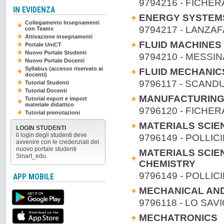
9794216 - FICHERA
IN EVIDENZA
ENERGY SYSTEM
Collegamento Insegnamenti
9794217 - LANZAF
con Teams
Attivazione insegnamenti
FLUID MACHINES
Portale UniCT
Nuovo Portale Studenti
9794210 - MESSIN
Nuovo Portale Docenti
Syllabus (accesso riservato ai
FLUID MECHANIC
docenti)
9796117 - SCANDU
Tutorial Studenti
Tutorial Docenti
MANUFACTURING
Tutorial export e import
materiale didattico
9796120 - FICHERA
Tutorial prenotazioni
MATERIALS SCI
LOGIN STUDENTI
il login degli studenti deve
9796149 - POLLICI
avvenire con le credenziali del
nuovo portale studenti
MATERIALS SCI
Smart_edu.
CHEMISTRY
9796149 - POLLICI
APP MOBILE
MECHANICAL AN
9796118 - LO SAVIO
MECHATRONICS