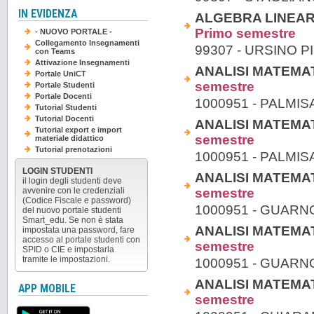
IN EVIDENZA
ALGEBRA LINEARE
Primo semestre
- NUOVO PORTALE -
Collegamento Insegnamenti
99307 - URSINO P
con Teams
Attivazione Insegnamenti
ANALISI MATEMATIC
Portale UniCT
semestre
Portale Studenti
Portale Docenti
1000951 - PALMI
Tutorial Studenti
Tutorial Docenti
ANALISI MATEMATIC
Tutorial export e import
semestre
materiale didattico
Tutorial prenotazioni
1000951 - PALMI
LOGIN STUDENTI
ANALISI MATEMATIC
il login degli studenti deve
semestre
avvenire con le credenziali
(Codice Fiscale e password)
1000951 - GUAR
del nuovo portale studenti
Smart_edu. Se non è stata
ANALISI MATEMATIC
impostata una password, fare
accesso al portale studenti con
semestre
SPID o CIE e impostarla
tramite le impostazioni.
1000951 - GUAR
ANALISI MATEMATIC
APP MOBILE
semestre