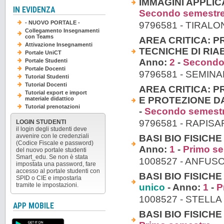
IMMAGINI APPLIC
IN EVIDENZA
Secondo semestr
- NUOVO PORTALE -
9796581 - TIRA
Collegamento Insegnamenti
con Teams
AREA CRITICA: P
Attivazione Insegnamenti
TECNICHE DI RIAB
Portale UniCT
Anno:
2
-
Secondo
Portale Studenti
Portale Docenti
9796581 - SEMIN
Tutorial Studenti
Tutorial Docenti
AREA CRITICA: P
Tutorial export e import
E PROTEZIONE DA
materiale didattico
Tutorial prenotazioni
-
Secondo semest
9796581 - RAPI
LOGIN STUDENTI
il login degli studenti deve
avvenire con le credenziali
BASI BIO FISICHE
(Codice Fiscale e password)
Anno:
1
-
Primo s
del nuovo portale studenti
Smart_edu. Se non è stata
1008527 - ANFUS
impostata una password, fare
accesso al portale studenti con
BASI BIO FISICH
SPID o CIE e impostarla
tramite le impostazioni.
unico
- Anno:
1
-
P
1008527 - STELL
APP MOBILE
BASI BIO FISICHE