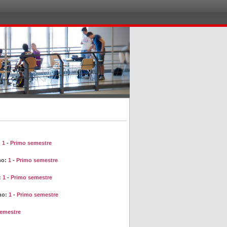
:
1
-
Primo semestre
no:
1
-
Primo semestre
:
1
-
Primo semestre
no:
1
-
Primo semestre
emestre