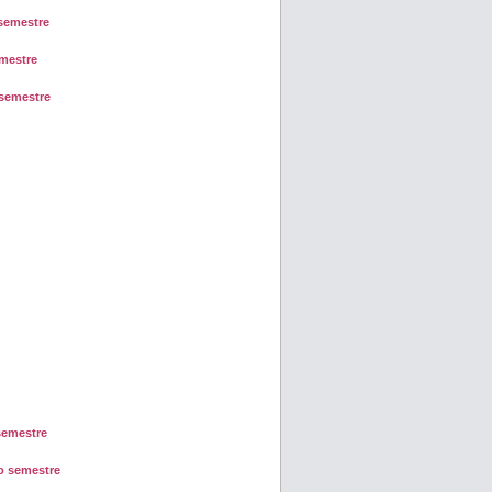
semestre
mestre
semestre
semestre
 semestre